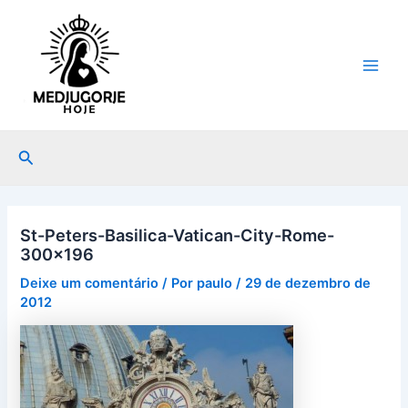
Ir
Post
Main
para
navigation
Men
o
conteúdo
Pesquisar
St-Peters-Basilica-Vatican-City-Rome-
300×196
Deixe um comentário
/ Por
paulo
/
29 de dezembro de
2012