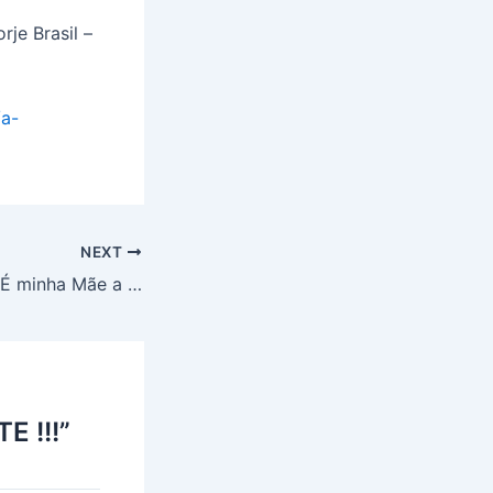
rje Brasil –
/a-
NEXT
JESUS AFIRMA: ” É minha Mãe a que os impedirá de vagar sem rumo”
 !!!”