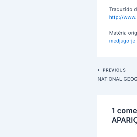
Traduzido d
http://www.
Matéria orig
medjugorje-
PREVIOUS
1 com
APARI