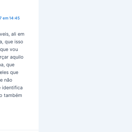
7 em 14:45
eis, ali em
a, que isso
 que vou
çar aquilo
ma, que
ueles que
ue não
identifica
ndo também