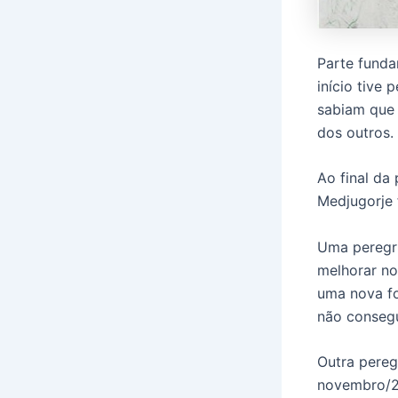
Parte funda
início tive
sabiam que 
dos outros.
Ao final da
Medjugorje 
Uma peregri
melhorar no
uma nova fo
não consegu
Outra pereg
novembro/20