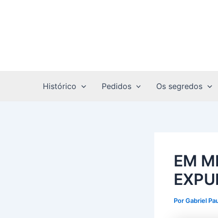
Ir
Post
para
navigation
o
conteúdo
Histórico
Pedidos
Os segredos
EM M
EXPUL
Por
Gabriel Pa