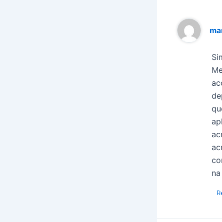
mar
Si
Me
ac
de
qu
ap
ac
ac
co
na
R