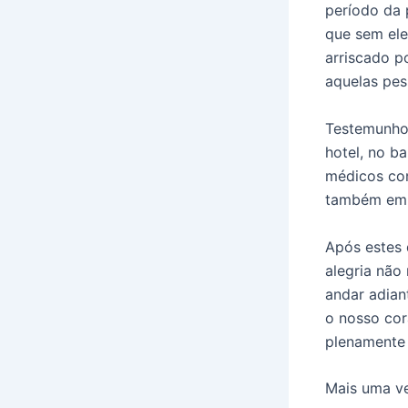
período da 
que sem ele
arriscado p
aquelas pes
Testemunhou
hotel, no b
médicos con
também em 
Após estes 
alegria não
andar adian
o nosso cor
plenamente 
Mais uma v