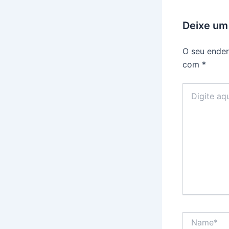
Deixe um
O seu ender
com
*
Digite
aqui...
Name*