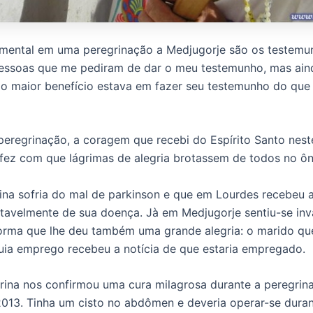
mental em uma peregrinação a Medjugorje são os testemu
 pessoas que me pediram de dar o meu testemunho, mas ain
o maior benefício estava em fazer seu testemunho do que
 peregrinação, a coragem que recebi do Espírito Santo nest
fez com que lágrimas de alegria brotassem de todos no ôn
na sofria do mal de parkinson e que em Lourdes recebeu 
tavelmente de sua doença. Jà em Medjugorje sentiu-se inv
rma que lhe deu também uma grande alegria: o marido qu
ia emprego recebeu a notícia de que estaria empregado.
rina nos confirmou uma cura milagrosa durante a peregri
13. Tinha um cisto no abdômen e deveria operar-se duran