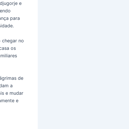
djugorje e
sendo
ança para
idade.
o chegar no
 casa os
miliares
lágrimas de
udam a
is e mudar
amente e