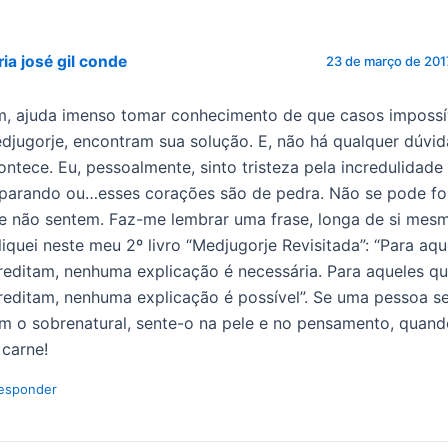
ia josé gil conde
23 de março de 201
m, ajuda imenso tomar conhecimento de que casos impossív
djugorje, encontram sua solução. E, não há qualquer dúvid
ontece. Eu, pessoalmente, sinto tristeza pela incredulidade
parando ou…esses corações são de pedra. Não se pode for
e não sentem. Faz-me lembrar uma frase, longa de si mes
liquei neste meu 2º livro “Medjugorje Revisitada”: “Para aq
reditam, nenhuma explicação é necessária. Para aqueles q
reditam, nenhuma explicação é possível”. Se uma pessoa se 
m o sobrenatural, sente-o na pele e no pensamento, qua
 carne!
esponder