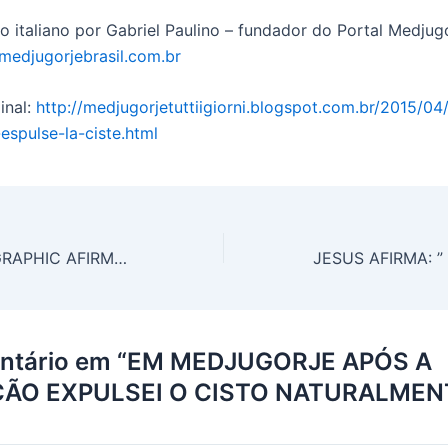
o italiano por Gabriel Paulino – fundador do Portal Medjugo
medjugorjebrasil.com.br
inal:
http://medjugorjetuttiigiorni.blogspot.com.br/2015/04
espulse-la-ciste.html
NATIONAL GEOGRAPHIC AFIRMA: NADA IGUAL A MEDJUGORJE JAMAIS ACONTECEU EM TODA A HISTÓRIA DA HUMANIDADE !!!
entário em “EM MEDJUGORJE APÓS A
ÇÃO EXPULSEI O CISTO NATURALMENTE