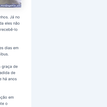
nhos. Já no
da eles não
 recebê-lo
es dias em
ibus.
a graça de
adida de
e há anos
nação em
te o