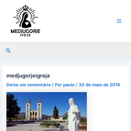
Ir
Post
Main
para
navigation
Men
o
conteúdo
Pesquisar
medjugorjeigreja
Deixe um comentário
/ Por
paulo
/
30 de maio de 2016