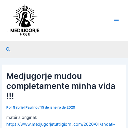
Ir
Post
Main
para
navigation
Men
o
conteúdo
Pesquisar
Medjugorje mudou
completamente minha vida
!!!
Por
Gabriel Paulino
/
15 de janeiro de 2020
matéria original:
https://www.medjugorjetuttiigiorni.com/2020/01/andati-