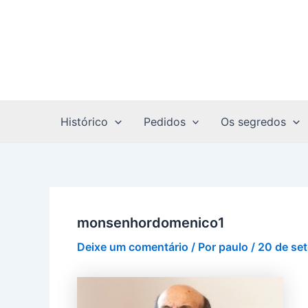
Ir
Post
para
navigation
o
conteúdo
Histórico
Pedidos
Os segredos
monsenhordomenico1
Deixe um comentário
/ Por
paulo
/
20 de se