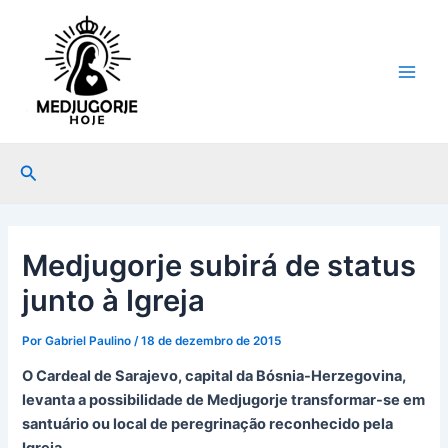
Ir
Post
Main
para
navigation
Men
o
conteúdo
Pesquisar
Medjugorje subirá de status
junto à Igreja
Por
Gabriel Paulino
/
18 de dezembro de 2015
O Cardeal de Sarajevo, capital da Bósnia-Herzegovina,
levanta a possibilidade de Medjugorje transformar-se em
santuário ou local de peregrinação reconhecido pela