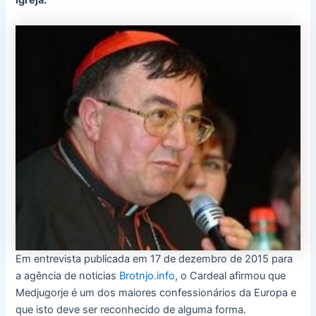
Igreja.
Em entrevista publicada em 17 de dezembro de 2015 para
a agência de noticias
Brotnjo.info
, o Cardeal afirmou que
Medjugorje é um dos maiores confessionários da Europa e
que isto deve ser reconhecido de alguma forma.