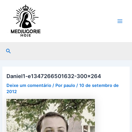
Ir
Post
Main
para
navigation
Men
o
conteúdo
Pesquisar
Daniel1-e1347266501632-300×264
Deixe um comentário
/ Por
paulo
/
10 de setembro de
2012