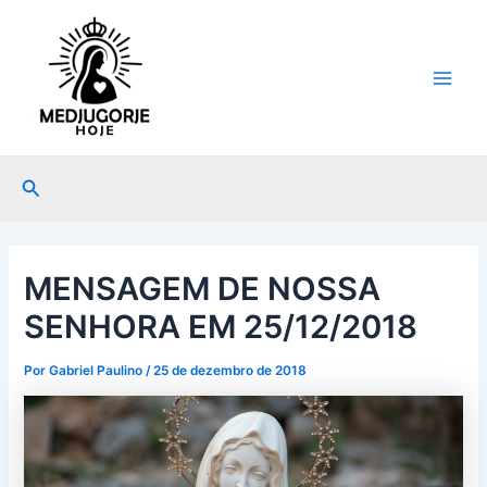
Ir
Post
Main
para
navigation
Men
o
conteúdo
Pesquisar
MENSAGEM DE NOSSA
SENHORA EM 25/12/2018
Por
Gabriel Paulino
/
25 de dezembro de 2018