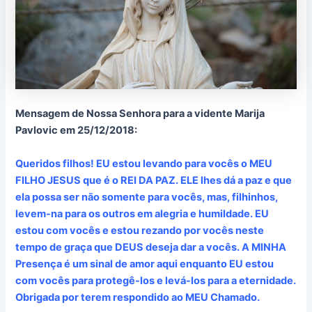
Mensagem de Nossa Senhora para a vidente Marija
Pavlovic em 25/12/2018:
Queridos filhos! EU estou levando para vocês o MEU
FILHO JESUS que é o REI DA PAZ. ELE lhes dá a paz e que
ela possa ser não somente para vocês, mas, filhinhos,
levem-na para os outros em alegria e humildade. EU
estou com vocês e estou rezando por vocês neste
tempo de graça que DEUS deseja dar a vocês. A MINHA
Presença é um sinal de amor aqui enquanto EU estou
com vocês para protegê-los e levá-los para a eternidade.
Obrigada por terem respondido ao MEU Chamado.