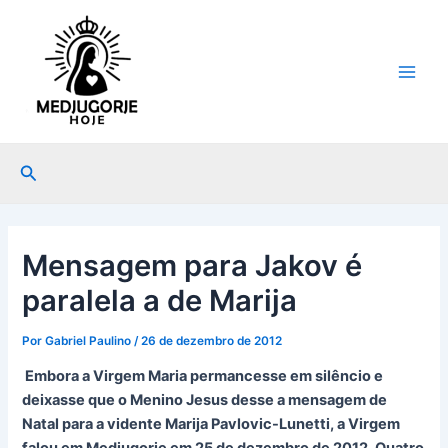
Ir
Post
Main
para
navigation
Men
o
conteúdo
Pesquisar
Mensagem para Jakov é
paralela a de Marija
Por
Gabriel Paulino
/
26 de dezembro de 2012
Embora a Virgem Maria permancesse em silêncio e
deixasse que o Menino Jesus desse a mensagem de
Natal para a vidente Marija Pavlovic-Lunetti, a Virgem