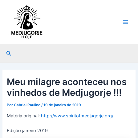
Ir
Post
Main
para
navigation
Men
o
conteúdo
Pesquisar
Meu milagre aconteceu nos
vinhedos de Medjugorje !!!
Por
Gabriel Paulino
/
19 de janeiro de 2019
Matéria original:
http://www.spiritofmedjugorje.org/
Edição janeiro 2019