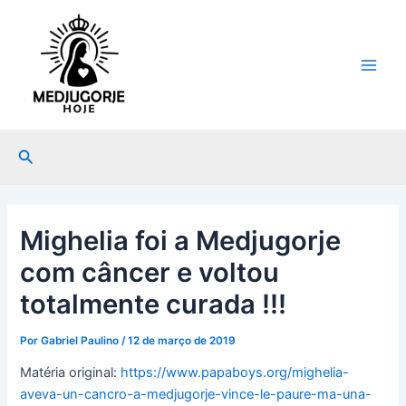
Ir
Post
Main
para
navigation
Men
o
conteúdo
Pesquisar
Mighelia foi a Medjugorje
com câncer e voltou
totalmente curada !!!
Por
Gabriel Paulino
/
12 de março de 2019
Matéria original:
https://www.papaboys.org/mighelia-
aveva-un-cancro-a-medjugorje-vince-le-paure-ma-una-