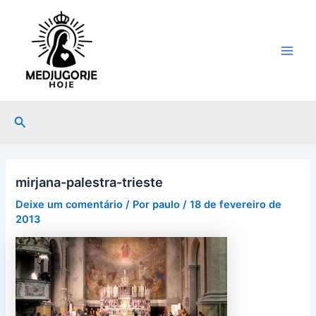
Ir
Post
Main
para
navigation
Men
o
conteúdo
Pesquisar
mirjana-palestra-trieste
Deixe um comentário
/ Por
paulo
/
18 de fevereiro de
2013