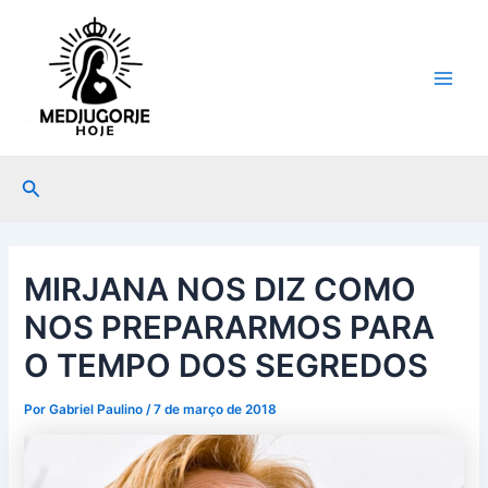
Ir
Post
Main
para
navigation
Men
o
conteúdo
Pesquisar
MIRJANA NOS DIZ COMO
NOS PREPARARMOS PARA
O TEMPO DOS SEGREDOS
Por
Gabriel Paulino
/
7 de março de 2018