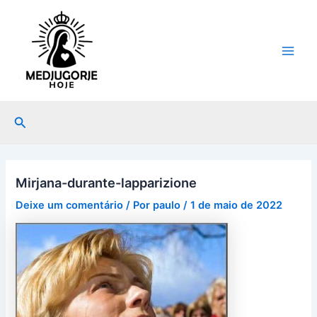
Ir
Post
Main
para
navigation
Men
o
conteúdo
Pesquisar
Mirjana-durante-lapparizione
Deixe um comentário
/ Por
paulo
/
1 de maio de 2022