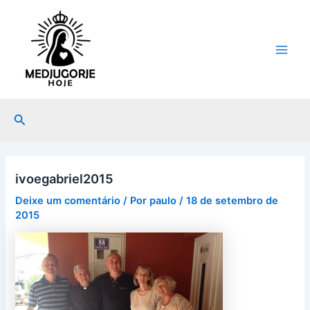
Ir
Post
Main
para
navigation
Men
o
conteúdo
Pesquisar
ivoegabriel2015
Deixe um comentário
/ Por
paulo
/
18 de setembro de
2015