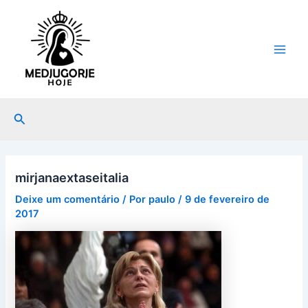
Ir
Post
Main
para
navigation
Men
o
conteúdo
Pesquisar
mirjanaextaseitalia
Deixe um comentário
/ Por
paulo
/
9 de fevereiro de
2017