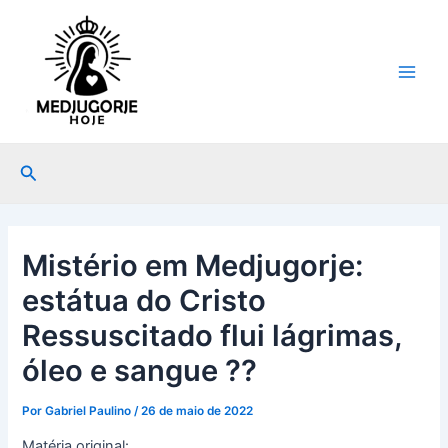
Ir
Post
Main
para
navigation
Men
o
conteúdo
Pesquisar
Mistério em Medjugorje:
estátua do Cristo
Ressuscitado flui lágrimas,
óleo e sangue ??
Por
Gabriel Paulino
/
26 de maio de 2022
Matéria original: