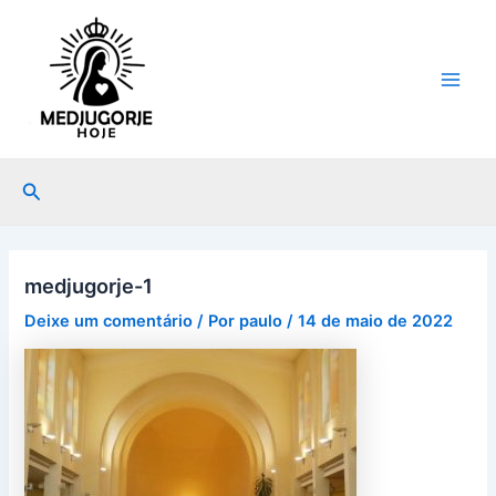
Ir
Post
Main
para
navigation
Men
o
conteúdo
Pesquisar
medjugorje-1
Deixe um comentário
/ Por
paulo
/
14 de maio de 2022