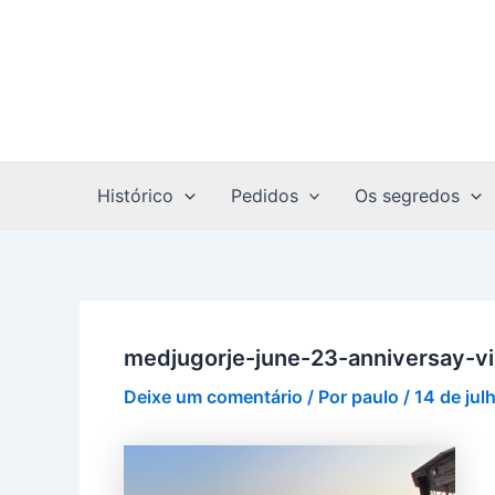
Ir
Post
para
navigation
o
conteúdo
Histórico
Pedidos
Os segredos
medjugorje-june-23-anniversay-
Deixe um comentário
/ Por
paulo
/
14 de jul