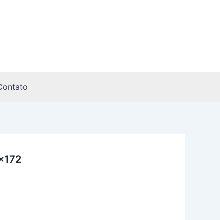
Contato
×172