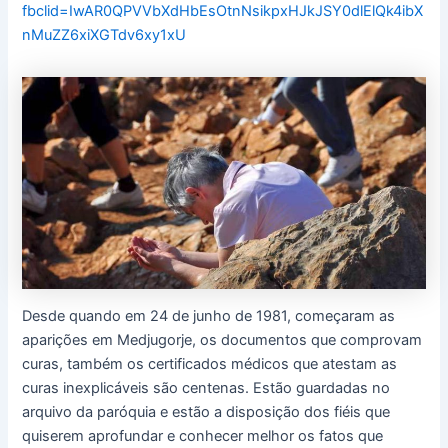
fbclid=IwAR0QPVVbXdHbEsOtnNsikpxHJkJSY0dlElQk4ibX
nMuZZ6xiXGTdv6xy1xU
Desde quando em 24 de junho de 1981, começaram as
aparições em Medjugorje, os documentos que comprovam
curas, também os certificados médicos que atestam as
curas inexplicáveis são centenas. Estão guardadas no
arquivo da paróquia e estão a disposição dos fiéis que
quiserem aprofundar e conhecer melhor os fatos que