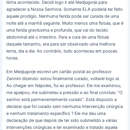
tinha acontecido. Decidi logo ir até Medjugorje para
agradecer a Nossa Senhora. Somente ELA poderia ter feito
aquele prodígio. Nenhuma ferida pode ser curada de uma
noite até a manhã seguinte. Muito menos uma fístula, que é
uma ferida gravíssima e profunda, que vai do tecido
abdominal até o intestino. Para a cura de uma fístula
daquele tamanho, era para ser observado uma melhora
lenta, dia a dia. Ao contrário, tudo aconteceu em poucas
horas.
Em Medjugorje escrevi um cartão postal ao professor
Zannini dizendo: estou finalmente curado, voltarei logo aí.
Ao chegar em Nápoles, fui ao professor. Ele me examinou,
me apalpou, me submeteu a pressão e ao final concluiu: “O
senhor está permanentemente curado”. Está disposto a
declarar que foi curado sem nenhuma intervenção cirúrgica
e nenhum tratamento específico ? Ele me deu uma
declaração de que depois de ter sido submetido a várias
intervenções cirúrgicas e ter examinado e tratado aquela