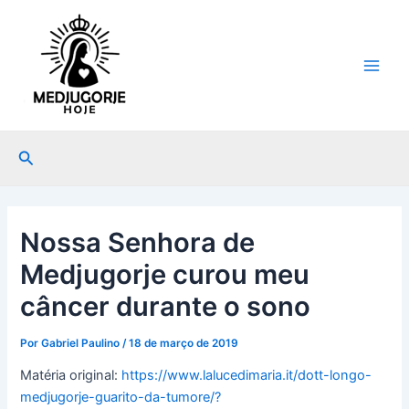
Ir
Post
Main
para
navigation
Men
o
conteúdo
Pesquisar
Nossa Senhora de
Medjugorje curou meu
câncer durante o sono
Por
Gabriel Paulino
/
18 de março de 2019
Matéria original:
https://www.lalucedimaria.it/dott-longo-
medjugorje-guarito-da-tumore/?