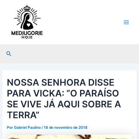
Ir
Post
Main
para
navigation
Men
o
conteúdo
Pesquisar
NOSSA SENHORA DISSE
PARA VICKA: “O PARAÍSO
SE VIVE JÁ AQUI SOBRE A
TERRA”
Por
Gabriel Paulino
/
18 de novembro de 2018