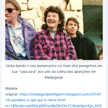
Vicka dando o seu testemunho no meio dos peregrinos em
sua “casa azul” aos pés da colina das aparições em
Medjugorje.
Matéria
original:
https://medjugorjetuttiigiorni.blogspot.com/2014/1
1/il-paradiso-e-gia-qui-in-terra.html?
m=1&fbclid=IwAR0yqWfVucBkDibOXzYClfezkSprcKjo_4GX