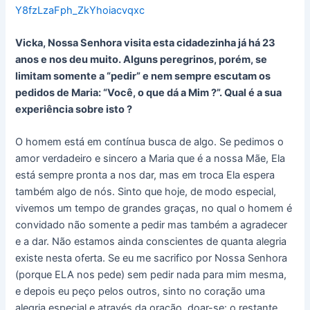
Y8fzLzaFph_ZkYhoiacvqxc
Vicka, Nossa Senhora visita esta cidadezinha já há 23
anos e nos deu muito. Alguns peregrinos, porém, se
limitam somente a “pedir” e nem sempre escutam os
pedidos de Maria: “Você, o que dá a Mim ?”. Qual é a sua
experiência sobre isto ?
O homem está em contínua busca de algo. Se pedimos o
amor verdadeiro e sincero a Maria que é a nossa Mãe, Ela
está sempre pronta a nos dar, mas em troca Ela espera
também algo de nós. Sinto que hoje, de modo especial,
vivemos um tempo de grandes graças, no qual o homem é
convidado não somente a pedir mas também a agradecer
e a dar. Não estamos ainda conscientes de quanta alegria
existe nesta oferta. Se eu me sacrifico por Nossa Senhora
(porque ELA nos pede) sem pedir nada para mim mesma,
e depois eu peço pelos outros, sinto no coração uma
alegria especial e através da oração, doar-se: o restante