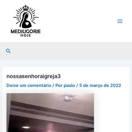
Ir
Post
Main
para
navigation
Men
o
conteúdo
Pesquisar
nossasenhoraigreja3
Deixe um comentário
/ Por
paulo
/
5 de março de 2022