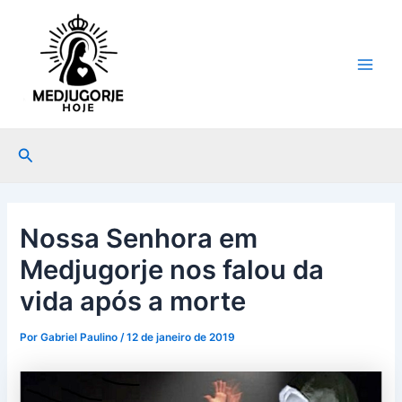
Ir
Post
Main
para
navigation
Men
o
conteúdo
Pesquisar
Nossa Senhora em
Medjugorje nos falou da
vida após a morte
Por
Gabriel Paulino
/
12 de janeiro de 2019