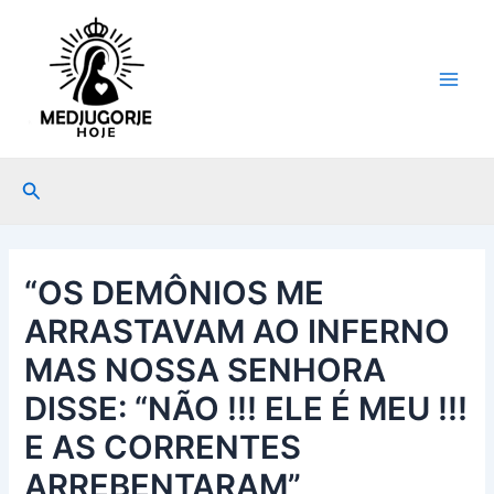
Ir
Post
Main
para
navigation
Men
o
conteúdo
Pesquisar
“OS DEMÔNIOS ME
ARRASTAVAM AO INFERNO
MAS NOSSA SENHORA
DISSE: “NÃO !!! ELE É MEU !!!
E AS CORRENTES
ARREBENTARAM”