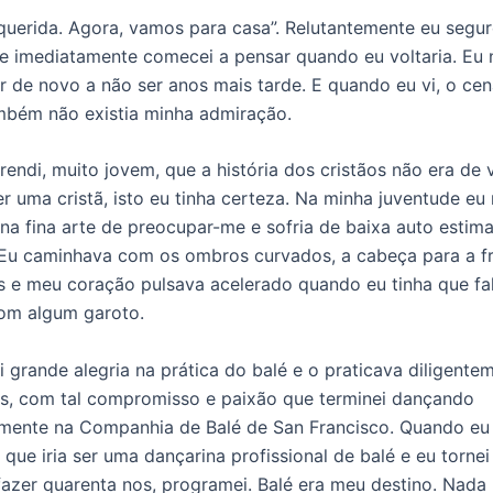
querida. Agora, vamos para casa”. Relutantemente eu segu
e imediatamente comecei a pensar quando eu voltaria. Eu 
r de novo a não ser anos mais tarde. E quando eu vi, o cen
ambém não existia minha admiração.
rendi, muito jovem, que a história dos cristãos não era de 
er uma cristã, isto eu tinha certeza. Na minha juventude eu
 na fina arte de preocupar-me e sofria de baixa auto estim
Eu caminhava com os ombros curvados, a cabeça para a fr
s e meu coração pulsava acelerado quando eu tinha que fa
om algum garoto.
i grande alegria na prática do balé e o praticava diligente
s, com tal compromisso e paixão que terminei dançando
lmente na Companhia de Balé de San Francisco. Quando eu 
 que iria ser uma dançarina profissional de balé e eu tornei
fazer quarenta nos, programei. Balé era meu destino. Nada 