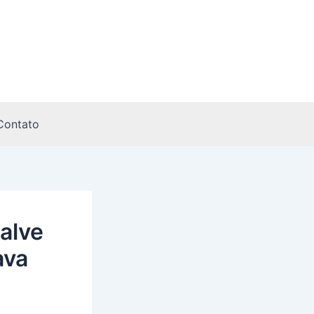
Contato
alve
ava