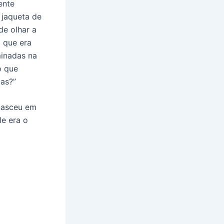
ente
 jaqueta de
de olhar a
m que era
minadas na
o que
oas?”
nasceu em
e era o