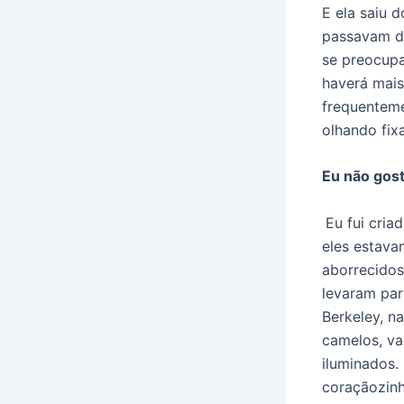
E ela saiu 
passavam d
se preocup
haverá mais
frequenteme
olhando fix
Eu não gost
Eu fui cria
eles estav
aborrecidos
levaram par
Berkeley, n
camelos, va
iluminados. 
coraçãozinh