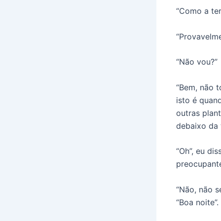
“Como a ter
“Provavelme
“Não vou?”
“Bem, não t
isto é quan
outras plan
debaixo da t
“Oh”, eu di
preocupante
“Não, não s
“Boa noite”.