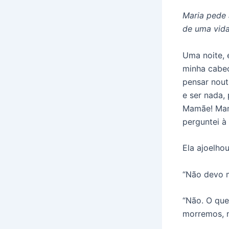
Maria pede 
de uma vida
Uma noite, 
minha cabeç
pensar nout
e ser nada, 
Mamãe! Mamã
perguntei à
Ela ajoelho
“Não devo 
“Não. O que
morremos, n