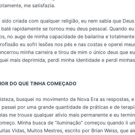
tamente, me satisfazia.
 sido criada com qualquer religião, eu nem sabia que Deus 
 balé rapidamente se tornou meu deus pessoal. Quando eu 
s, no auge de minha capacidade de bailarina e totalment
rofissão eu sofri lesões nos pés e nas costas e operei meu
 encerrou minha carreira e tirou de mim o único deus que eu
iquei mais deprimida, perdi minha identidade e perdi minhas
PIOR DO QUE TINHA COMEÇADO
isteza, busquei no movimento da Nova Era as respostas, e
 passei por uma grande quantidade de práticas e de terapi
as me trouxe qualquer alívio mais permanente e eu termin
omeço. Minha busca de “iluminação” começou quando li um
tas Vidas, Muitos Mestres, escrito por Brian Weiss, que a