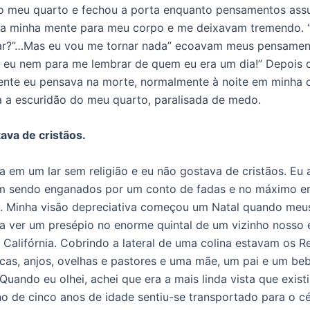
do meu quarto e fechou a porta enquanto pensamentos ass
a minha mente para meu corpo e me deixavam tremendo. 
ar?”…Mas eu vou me tornar nada” ecoavam meus pensamen
 eu nem para me lembrar de quem eu era um dia!” Depois d
nte eu pensava na morte, normalmente à noite em minha 
a a escuridão do meu quarto, paralisada de medo.
ava de cristãos.
da em um lar sem religião e eu não gostava de cristãos. Eu
am sendo enganados por um conto de fadas e no máximo e
. Minha visão depreciativa começou um Natal quando meu
a ver um presépio no enorme quintal de um vizinho nosso
a Califórnia. Cobrindo a lateral de uma colina estavam os R
cas, anjos, ovelhas e pastores e uma mãe, um pai e um be
Quando eu olhei, achei que era a mais linda vista que exist
o de cinco anos de idade sentiu-se transportado para o cé