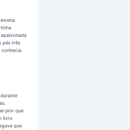
existia.
tinha
e apaixonada
s pés três
 conhecia.
 durante
as.
ei pior que
 livro
legava que