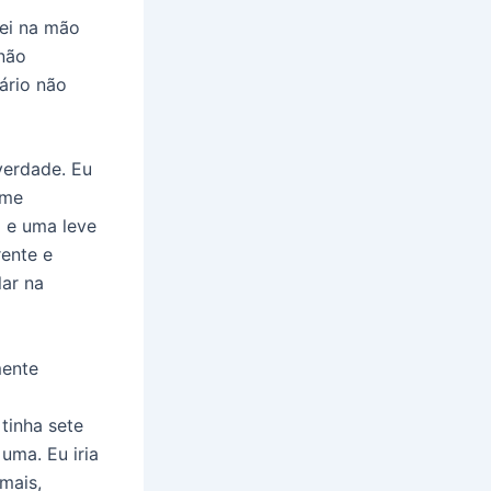
rei na mão
não
ário não
verdade. Eu
 me
a e uma leve
ente e
lar na
mente
tinha sete
 uma. Eu iria
mais,