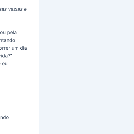
sas vazias e
ou pela
entando
orrer um dia
vida?”
e eu
ando