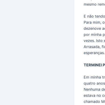
mesmo remo
E não tendo
Para mim, o
dezenove ao
por minha p
vezes. Isto
Arrasada, f
esperanças.
TERMINEI 
Em minha tr
quatro anos
Nenhuma del
estava no c
chamado Mui