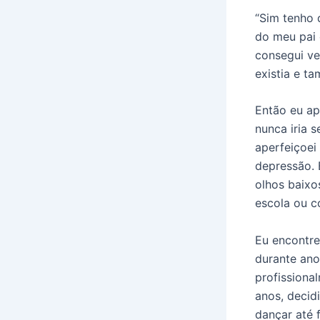
“Sim tenho 
do meu pai 
consegui ve
existia e t
Então eu ap
nunca iria s
aperfeiçoei
depressão. 
olhos baixo
escola ou c
Eu encontre
durante ano
profissiona
anos, decidi
dançar até 