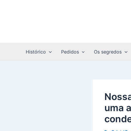
Ir
Post
para
navigation
o
conteúdo
Histórico
Pedidos
Os segredos
Nossa
uma a
conde