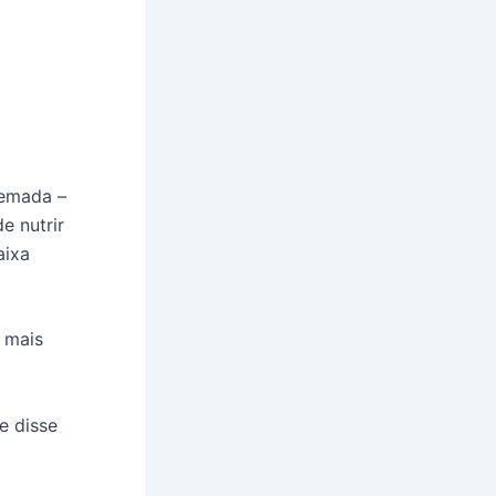
remada –
e nutrir
aixa
 mais
e disse