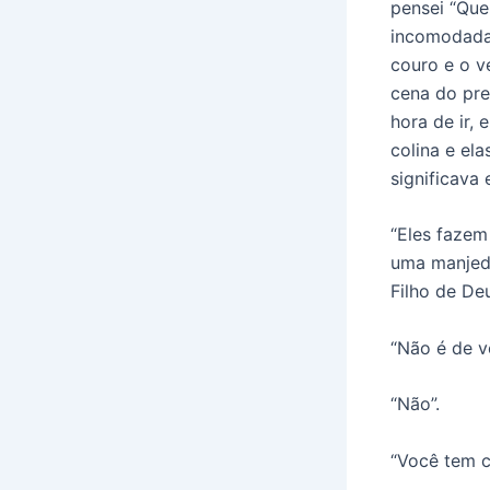
pensei “Que
incomodada 
couro e o v
cena do pre
hora de ir, 
colina e el
significava
“Eles fazem
uma manjedo
Filho de Deu
“Não é de v
“Não”.
“Você tem c