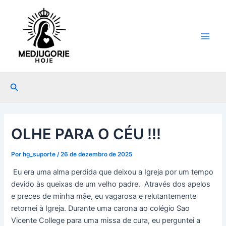
Ir
Post
Main
para
navigation
Men
o
conteúdo
Pesquisar
OLHE PARA O CÉU !!!
Por
hg_suporte
/
26 de dezembro de 2025
Eu era uma alma perdida que deixou a Igreja por um tempo
devido às queixas de um velho padre. Através dos apelos
e preces de minha mãe, eu vagarosa e relutantemente
retornei à Igreja. Durante uma carona ao colégio Sao
Vicente College para uma missa de cura, eu perguntei a