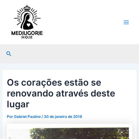
Ir
Post
Main
para
navigation
Men
o
conteúdo
Pesquisar
Os corações estão se
renovando através deste
lugar
Por
Gabriel Paulino
/
30 de janeiro de 2016