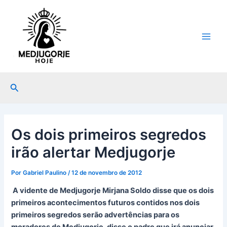
Ir
Post
Main
para
navigation
Men
o
conteúdo
Pesquisar
Os dois primeiros segredos
irão alertar Medjugorje
Por
Gabriel Paulino
/
12 de novembro de 2012
A vidente de Medjugorje Mirjana Soldo disse que os dois
primeiros acontecimentos futuros contidos nos dois
primeiros segredos serão advertências para os