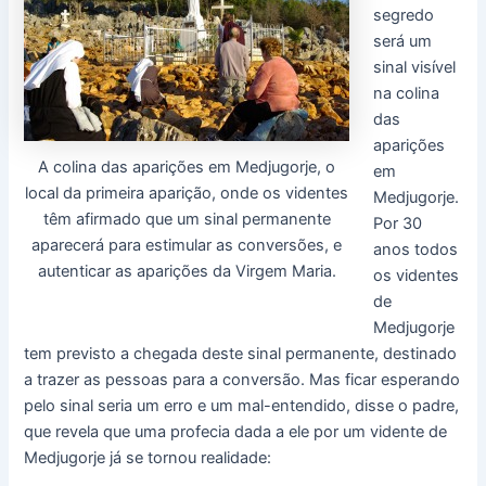
segredo
será um
sinal visível
na colina
das
aparições
A colina das aparições em Medjugorje, o
em
local da primeira aparição, onde os videntes
Medjugorje.
têm afirmado que um sinal permanente
Por 30
aparecerá para estimular as conversões, e
anos todos
autenticar as aparições da Virgem Maria.
os videntes
de
Medjugorje
tem previsto a chegada deste sinal permanente, destinado
a trazer as pessoas para a conversão. Mas ficar esperando
pelo sinal seria um erro e um mal-entendido, disse o padre,
que revela que uma profecia dada a ele por um vidente de
Medjugorje já se tornou realidade: