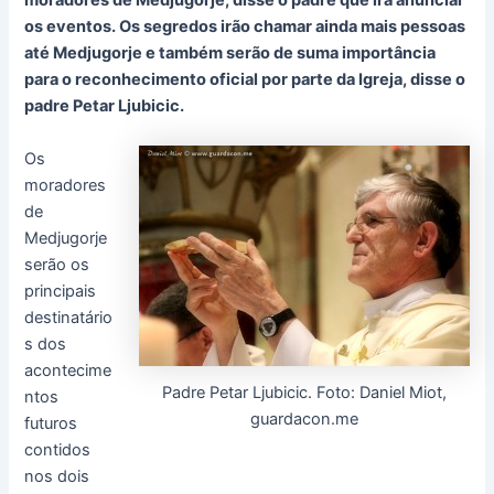
moradores de Medjugorje, disse o padre que irá anunciar
os eventos. Os segredos irão chamar ainda mais pessoas
até Medjugorje e também serão de suma importância
para o reconhecimento oficial por parte da Igreja, disse o
padre Petar Ljubicic.
Os
moradores
de
Medjugorje
serão os
principais
destinatário
s dos
acontecime
Padre Petar Ljubicic. Foto: Daniel Miot,
ntos
guardacon.me
futuros
contidos
nos dois