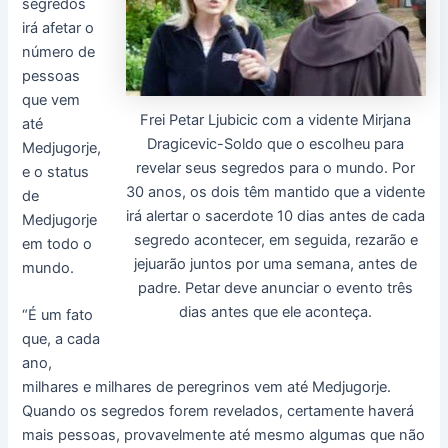
segredos
irá afetar o
número de
pessoas
que vem
Frei Petar Ljubicic com a vidente Mirjana
até
Dragicevic-Soldo que o escolheu para
Medjugorje,
revelar seus segredos para o mundo. Por
e o status
30 anos, os dois têm mantido que a vidente
de
irá alertar o sacerdote 10 dias antes de cada
Medjugorje
segredo acontecer, em seguida, rezarão e
em todo o
jejuarão juntos por uma semana, antes de
mundo.
padre. Petar deve anunciar o evento três
dias antes que ele aconteça.
“É um fato
que, a cada
ano,
milhares e milhares de peregrinos vem até Medjugorje.
Quando os segredos forem revelados, certamente haverá
mais pessoas, provavelmente até mesmo algumas que não