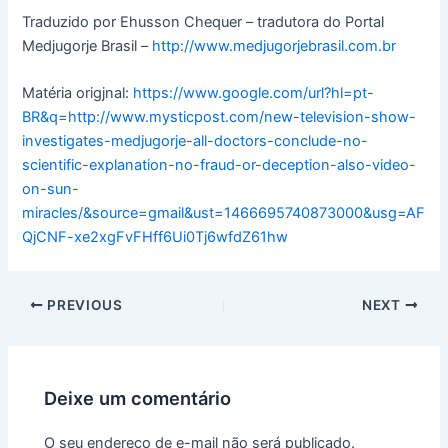
Traduzido por Ehusson Chequer – tradutora do Portal
Medjugorje Brasil –
http://www.medjugorjebrasil.com.br
Matéria origjnal:
https://www.google.com/url?hl=pt-
BR&q=http://www.mysticpost.com/new-television-show-
investigates-medjugorje-all-doctors-conclude-no-
scientific-explanation-no-fraud-or-deception-also-video-
on-sun-
miracles/&source=gmail&ust=1466695740873000&usg=AF
QjCNF-xe2xgFvFHff6Ui0Tj6wfdZ61hw
PREVIOUS
NEXT
Deixe um comentário
O seu endereço de e-mail não será publicado.