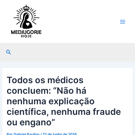
Ir
Post
Main
para
navigation
Men
o
conteúdo
Pesquisar
Todos os médicos
concluem: “Não há
nenhuma explicação
científica, nenhuma fraude
ou engano”
Por
Gabriel Paulino
/
22 de junho de 2016