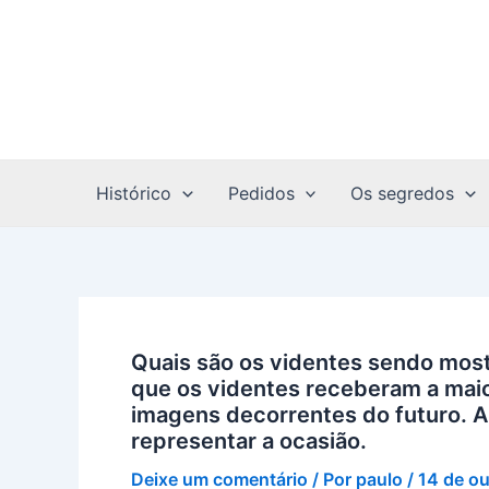
Ir
para
o
conteúdo
Histórico
Pedidos
Os segredos
Quais são os videntes sendo mostr
que os videntes receberam a maio
imagens decorrentes do futuro. A
representar a ocasião.
Deixe um comentário
/ Por
paulo
/
14 de o