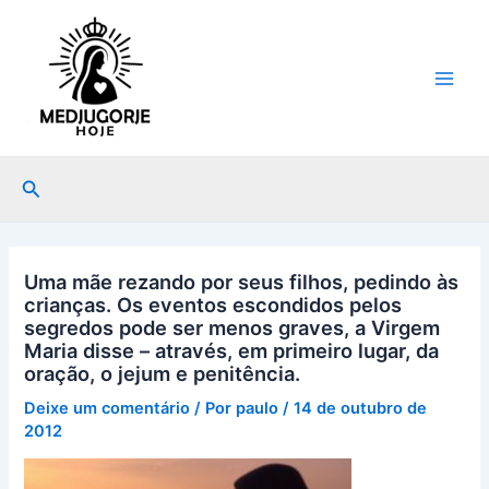
Ir
Main
para
Men
o
conteúdo
Pesquisar
Uma mãe rezando por seus filhos, pedindo às
crianças. Os eventos escondidos pelos
segredos pode ser menos graves, a Virgem
Maria disse – através, em primeiro lugar, da
oração, o jejum e penitência.
Deixe um comentário
/ Por
paulo
/
14 de outubro de
2012