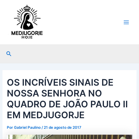
Ir
Post
Main
para
navigation
Men
o
conteúdo
Pesquisar
OS INCRÍVEIS SINAIS DE
NOSSA SENHORA NO
QUADRO DE JOÃO PAULO II
EM MEDJUGORJE
Por
Gabriel Paulino
/
21 de agosto de 2017