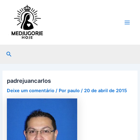
Ir
Post
Main
para
navigation
Men
o
conteúdo
Pesquisar
padrejuancarlos
Deixe um comentário
/ Por
paulo
/
20 de abril de 2015