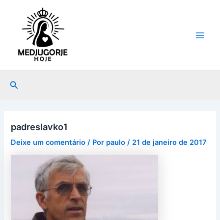
Ir
Post
Main
para
navigation
Men
o
conteúdo
Pesquisar
padreslavko1
Deixe um comentário
/ Por
paulo
/
21 de janeiro de 2017