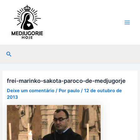
Ir
Post
Main
para
navigation
Men
o
conteúdo
Pesquisar
frei-marinko-sakota-paroco-de-medjugorje
Deixe um comentário
/ Por
paulo
/
12 de outubro de
2013