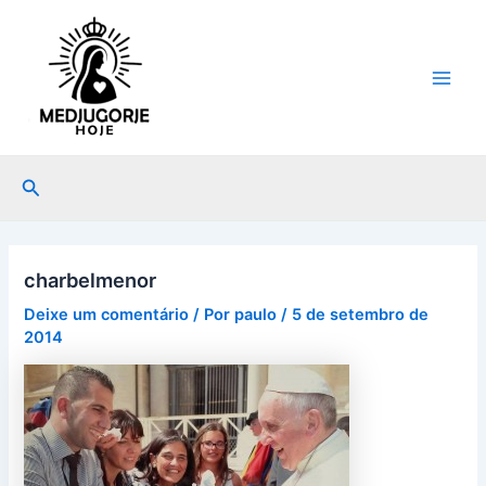
Ir
Post
Main
para
navigation
Men
o
conteúdo
Pesquisar
charbelmenor
Deixe um comentário
/ Por
paulo
/
5 de setembro de
2014