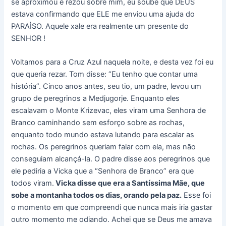
se aproximou e rezou sobre mim, eu soube que DEUS
estava confirmando que ELE me enviou uma ajuda do
PARAÌSO. Aquele xale era realmente um presente do
SENHOR !
Voltamos para a Cruz Azul naquela noite, e desta vez foi eu
que queria rezar. Tom disse: “Eu tenho que contar uma
história”. Cinco anos antes, seu tio, um padre, levou um
grupo de peregrinos a Medjugorje. Enquanto eles
escalavam o Monte Krizevac, eles viram uma Senhora de
Branco caminhando sem esforço sobre as rochas,
enquanto todo mundo estava lutando para escalar as
rochas. Os peregrinos queriam falar com ela, mas não
conseguiam alcançá-la. O padre disse aos peregrinos que
ele pediria a Vicka que a “Senhora de Branco” era que
todos viram.
Vicka disse que era a Santíssima Mãe, que
sobe a montanha todos os dias, orando pela paz.
Esse foi
o momento em que compreendi que nunca mais iria gastar
outro momento me odiando. Achei que se Deus me amava