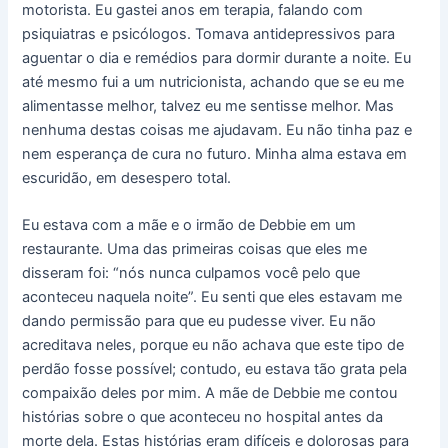
motorista. Eu gastei anos em terapia, falando com
psiquiatras e psicólogos. Tomava antidepressivos para
aguentar o dia e remédios para dormir durante a noite. Eu
até mesmo fui a um nutricionista, achando que se eu me
alimentasse melhor, talvez eu me sentisse melhor. Mas
nenhuma destas coisas me ajudavam. Eu não tinha paz e
nem esperança de cura no futuro. Minha alma estava em
escuridão, em desespero total.
Eu estava com a mãe e o irmão de Debbie em um
restaurante. Uma das primeiras coisas que eles me
disseram foi: “nós nunca culpamos você pelo que
aconteceu naquela noite”. Eu senti que eles estavam me
dando permissão para que eu pudesse viver. Eu não
acreditava neles, porque eu não achava que este tipo de
perdão fosse possível; contudo, eu estava tão grata pela
compaixão deles por mim. A mãe de Debbie me contou
histórias sobre o que aconteceu no hospital antes da
morte dela. Estas histórias eram difíceis e dolorosas para