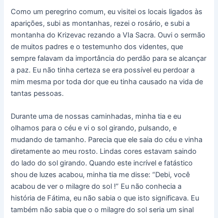
Como um peregrino comum, eu visitei os locais ligados às
aparições, subi as montanhas, rezei o rosário, e subi a
montanha do Krizevac rezando a VIa Sacra. Ouvi o sermão
de muitos padres e o testemunho dos videntes, que
sempre falavam da importância do perdão para se alcançar
a paz. Eu não tinha certeza se era possível eu perdoar a
mim mesma por toda dor que eu tinha causado na vida de
tantas pessoas.
Durante uma de nossas caminhadas, minha tia e eu
olhamos para o céu e vi o sol girando, pulsando, e
mudando de tamanho. Parecia que ele saia do céu e vinha
diretamente ao meu rosto. Lindas cores estavam saindo
do lado do sol girando. Quando este incrível e fatástico
shou de luzes acabou, minha tia me disse: “Debi, você
acabou de ver o milagre do sol !” Eu não conhecia a
história de Fátima, eu não sabia o que isto significava. Eu
também não sabia que o o milagre do sol seria um sinal