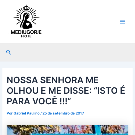
Ir
Post
Main
para
navigation
Men
o
conteúdo
Pesquisar
NOSSA SENHORA ME
OLHOU E ME DISSE: “ISTO É
PARA VOCÊ !!!”
Por
Gabriel Paulino
/
25 de setembro de 2017