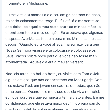
momento em Medjugorje.
Eu me virei e vi minha tia e o seu amigo sentado no chão,
rezando calmamente o terço. Eu fui até lá e me sentei ao
ado deles, coloquei o meu rosto entre as minhas mãos, e
chorei com todo o meu coração. Eu esperava que algumas
daquelas Ave-Marias fossem para mim. Minha tia me disse
depois: “Quando eu vi você ali sozinha eu rezei para que
Nossa Senhora visesse e te colocasse e colocasse os
Seus Braços sobre bocê para que você não fosse mais
atormentada”. Aquele dia era o meu aniversário.
Naquela tarde, no hall do hotel, eu visitei com Tom e Jeff
alguns amigos que nós conhecemos em Medjugorje. Com
eles estava Paul, um jovem em cadeira de rodas, que não
tinha pernas. Quando ele me disse que ele vivia no hotel,
eu fiquei surpresa que eu nunca o tenha visto antes. Ele me
confidenciou que ele estava muito deprimido para sair do
quarto do hotel. Eu sabia exatamente o que ele estava