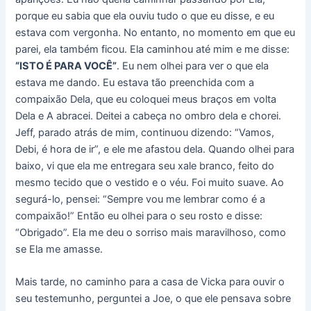
porque eu sabia que ela ouviu tudo o que eu disse, e eu
estava com vergonha. No entanto, no momento em que eu
parei, ela também ficou. Ela caminhou até mim e me disse:
“ISTO É PARA VOCÊ”
. Eu nem olhei para ver o que ela
estava me dando. Eu estava tão preenchida com a
compaixão Dela, que eu coloquei meus braços em volta
Dela e A abracei. Deitei a cabeça no ombro dela e chorei.
Jeff, parado atrás de mim, continuou dizendo: “Vamos,
Debi, é hora de ir”, e ele me afastou dela. Quando olhei para
baixo, vi que ela me entregara seu xale branco, feito do
mesmo tecido que o vestido e o véu. Foi muito suave. Ao
segurá-lo, pensei: “Sempre vou me lembrar como é a
compaixão!” Então eu olhei para o seu rosto e disse:
“Obrigado”. Ela me deu o sorriso mais maravilhoso, como
se Ela me amasse.
Mais tarde, no caminho para a casa de Vicka para ouvir o
seu testemunho, perguntei a Joe, o que ele pensava sobre