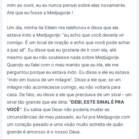
mim ao ouvir, eu eu nunca pensei sobre elas novamente.
Até que eu fosse a Medjugorje !
Um dia, minha tia Eileen me telefonou e disse que ela
estava indo a Medjugorje: “eu acho que você deveria vir
comigo. É um local de oração e acho que você pode achar
a paz ali”. Eu disse que eu gostaria de ir com ela, até
mesmo que eu não soubesse nada sobre Medjugorje.
Quando eu falei com o meu marido que eu iria, ele me
perguntou porque eu estava indo. Eu disse a ele eu estava
“indo em busca de um milagre”. Disse a ele que, se um
milagre não acontecesse comigo, eu não voltaria para
casa. De fato, eu disse a ele que precisava de um sinal – um
sinal tão grande que ele diria:
“DEBI, ESTE SINAL É PRA
VOCÊ”
. Eu sabia que Deus não poderia mudar as
circunstâncias de meu passado, eu fui pra Medjugorje com
um coração pesado e uma visão muito estreita de quão
grande é amoroso é o nosso Deus.