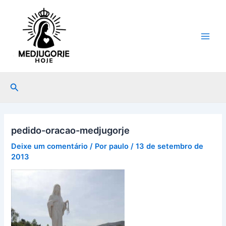
Ir
Main
para
Men
o
conteúdo
Pesquisar
pedido-oracao-medjugorje
Deixe um comentário
/ Por
paulo
/
13 de setembro de
2013