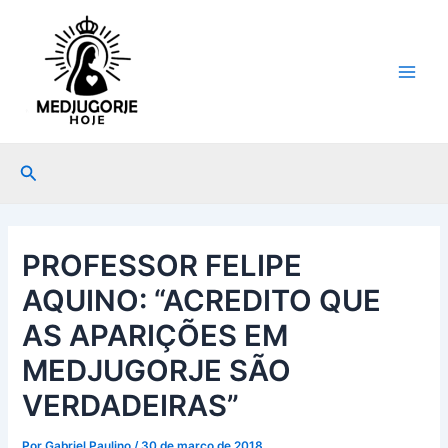
Ir
Post
Main
para
navigation
Men
o
conteúdo
Pesquisar
PROFESSOR FELIPE
AQUINO: “ACREDITO QUE
AS APARIÇÕES EM
MEDJUGORJE SÃO
VERDADEIRAS”
Por
Gabriel Paulino
/
30 de março de 2018