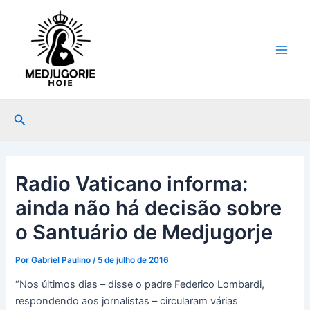
Ir
Post
Main
para
navigation
Men
o
conteúdo
Pesquisar
Radio Vaticano informa:
ainda não há decisão sobre
o Santuário de Medjugorje
Por
Gabriel Paulino
/
5 de julho de 2016
“Nos últimos dias – disse o padre Federico Lombardi,
respondendo aos jornalistas – circularam várias