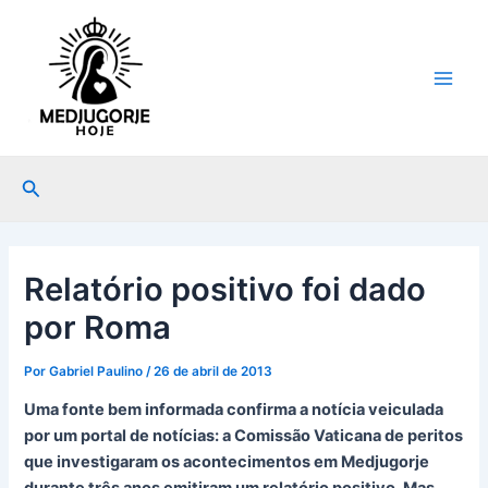
Ir
Post
Main
para
navigation
Men
o
conteúdo
Pesquisar
Relatório positivo foi dado
por Roma
Por
Gabriel Paulino
/
26 de abril de 2013
Uma fonte bem informada confirma a notícia veiculada
por um portal de notícias: a Comissão Vaticana de peritos
que investigaram os acontecimentos em Medjugorje