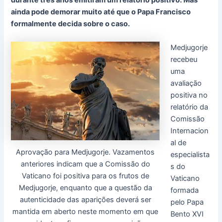
durante três anos emitiram um relatório positivo. Mas
ainda pode demorar muito até que o Papa Francisco
formalmente decida sobre o caso.
Medjugorje
recebeu
uma
avaliação
positiva no
relatório da
Comissão
Internacion
al de
Aprovação para Medjugorje. Vazamentos
especialista
anteriores indicam que a Comissão do
s do
Vaticano foi positiva para os frutos de
Vaticano
Medjugorje, enquanto que a questão da
formada
autenticidade das aparições deverá ser
pelo Papa
mantida em aberto neste momento em que
Bento XVI