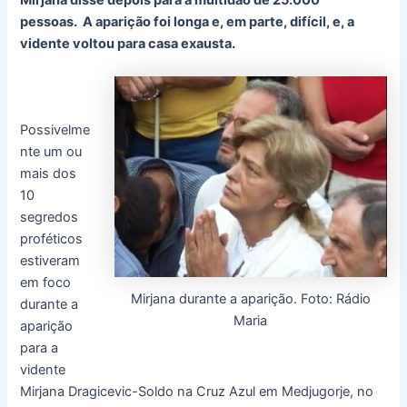
Mirjana disse depois para a multidão de 25.000
pessoas. A aparição foi longa e, em parte, difícil, e, a
vidente voltou para casa exausta.
Possivelme
nte um ou
mais dos
10
segredos
proféticos
estiveram
em foco
Mirjana durante a aparição. Foto: Rádio
durante a
Maria
aparição
para a
vidente
Mirjana Dragicevic-Soldo na Cruz Azul em Medjugorje, no