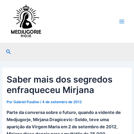
Ir
Post
Main
para
navigation
Men
o
conteúdo
Pesquisar
Saber mais dos segredos
enfraqueceu Mirjana
Por
Gabriel Paulino
/
4 de setembro de 2012
Parte da conversa sobre o futuro, quando a vidente de
Medjugorje, Mirjana Dragicevic-Soldo, teve uma
aparição da Virgem Maria em 2 de setembro de 2012,