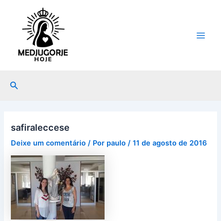
Ir
Post
Main
para
navigation
Men
o
conteúdo
Pesquisar
safiraleccese
Deixe um comentário
/ Por
paulo
/
11 de agosto de 2016