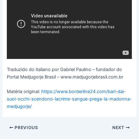
Traduzido do italiano por Gabriel Paulino – fundador do
Portal Medjugorje Brasil – www.medjugorjebrasil.com.br
Matéria original:
https://www.borderline24.com/bari-dai-
suoi-occhi-scendono-lacrime-sangue-prega-la-madonna-
medjugorje/
PREVIOUS
NEXT