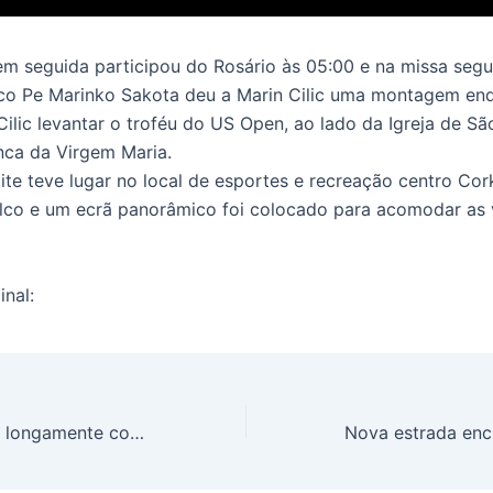
 em seguida participou do Rosário às 05:00 e na missa segu
oco Pe Marinko Sakota deu a Marin Cilic uma montagem en
ilic levantar o troféu do US Open, ao lado da Igreja de Sã
nca da Virgem Maria.
oite teve lugar no local de esportes e recreação centro Co
co e um ecrã panorâmico foi colocado para acomodar as 
inal:
Vicka agora reza longamente com os peregrinos