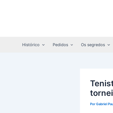
Ir
Post
para
navigation
o
conteúdo
Histórico
Pedidos
Os segredos
Tenis
torne
Por
Gabriel Pa