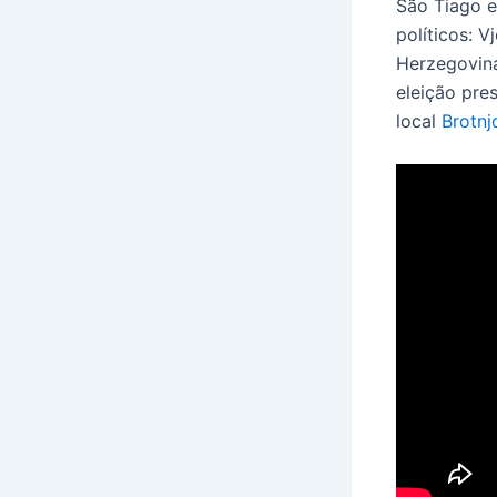
São Tiago e
políticos: 
Herzegovina
eleição pres
local
Brotnj