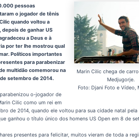
0.000 pessoas
aram o jogador de tênis
 Cilic quando voltou a
, depois de ganhar US
 agradeceu a Deus e à
a por ter lhe mostrou qual
ar. Políticos importantes
presentes para parabenizar
de multidão comemorou na
Marin Cilic chega de carr
6 de setembro de 2014.
Medjugorje.
Foto: Djani Foto e Vídeo,
parabenizou o-jogador de
 Marin Cilic como um rei em
bro de 2014, quando ele voltou para sua cidade natal pela 
que ganhou o título único dos homens US Open em 8 de s
lhares presentes para felicitar, muitos vieram de toda a re