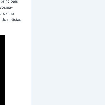
principais
Bósnia-
 próxima
l de notícias