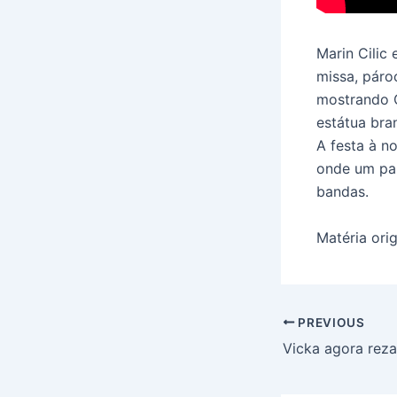
Marin Cilic
missa, pár
mostrando C
estátua bra
A festa à n
onde um pal
bandas.
Matéria orig
PREVIOUS