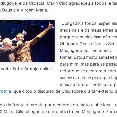
djugorje, e da Croácia. Marin Cilic agradeceu a todos, e 
 Deus e à Virgem Maria.
“Obrigado a todos, especial
meus pais e os meus entes q
porque sem eles isso não ser
Obrigado Deus e Nossa Sen
Medjugorje por me mostrar 
tomar. Estou muito satisfeito
para mim, mas para as pess
 noite. Foto: Brotnjo online
redor que se alegraram com
sucesso, e eu espero que ha
mais no futuro ” noticiou o p
rotnja
que citou o discurso de Cilic sobre o altar externo d
o da fronteira croata por membros do moto clube local,
0 Marin Cilic chegou de carro aberto em Medjugorje. Fora 