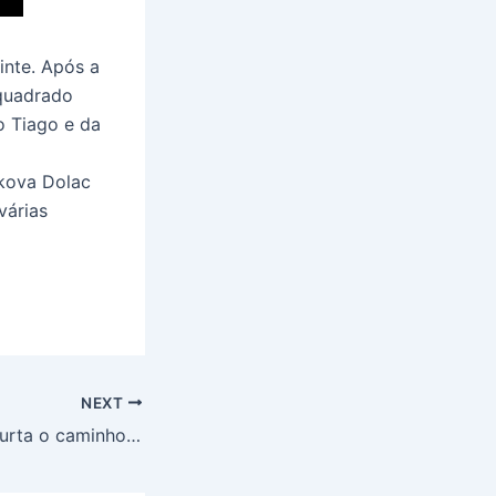
inte. Após a
quadrado
o Tiago e da
rkova Dolac
várias
NEXT
Nova estrada encurta o caminho até Medjugorje