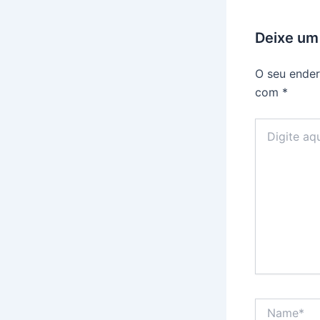
Deixe um
O seu ender
com
*
Digite
aqui...
Name*