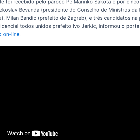
le foi recebido pelo pároco Pe Marinko Sakota e por cinco 
Vjekoslav Bevanda (presidente do Conselho de Ministros da 
), Milan Bandic (prefeito de Zagreb), e três candidatos na
idencial todos unidos prefeito Ivo Jerkic, informou o porta
o on-line
.