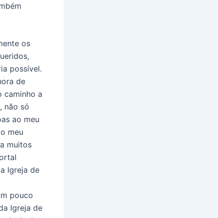
também
mente os
ueridos,
ia possível.
hora de
o caminho a
, não só
oas ao meu
 o meu
ja muitos
ortal
a Igreja de
 um pouco
da Igreja de