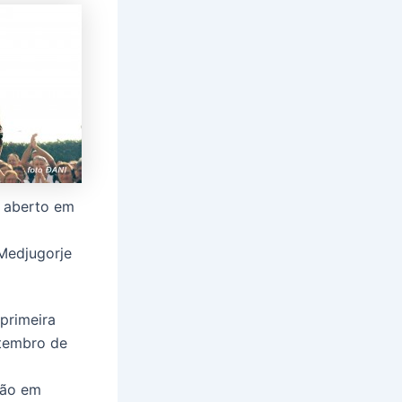
o aberto em
 Medjugorje
primeira
etembro de
gião em