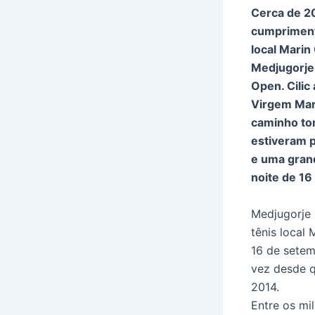
Cerca de 2
cumpriment
local Marin
Medjugorje
Open. Cilic
Virgem Mari
caminho tom
estiveram 
e uma gran
noite de 1
Medjugorje 
tênis local
16 de setem
vez desde 
2014.
Entre os mi