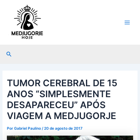
Ir
Post
Main
para
navigation
Men
o
conteúdo
Pesquisar
TUMOR CEREBRAL DE 15
ANOS “SIMPLESMENTE
DESAPARECEU” APÓS
VIAGEM A MEDJUGORJE
Por
Gabriel Paulino
/
20 de agosto de 2017