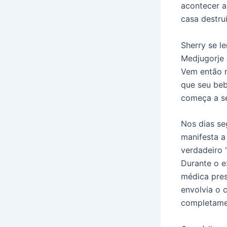
acontecer a
casa destru
Sherry se l
Medjugorje 
Vem então n
que seu beb
começa a se
Nos dias se
manifesta a
verdadeiro 
Durante o e
médica pres
envolvia o 
completame