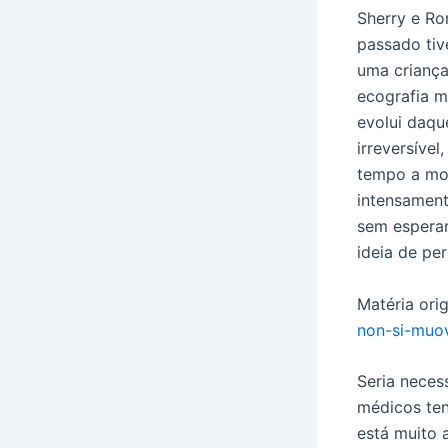
Sherry e Ro
passado ti
uma criança.
ecografia m
evolui daqu
irreversíve
tempo a mo
intensament
sem espera
ideia de pe
Matéria orig
non-si-muov
Seria neces
médicos ten
está muito 