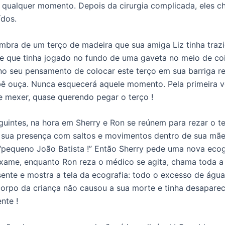
 qualquer momento. Depois da cirurgia complicada, eles 
ídos.
embra de um terço de madeira que sua amiga Liz tinha traz
e que tinha jogado no fundo de uma gaveta no meio de cois
o seu pensamento de colocar este terço em sua barriga r
ê ouça. Nunca esquecerá aquele momento. Pela primeira v
 mexer, quase querendo pegar o terço !
guintes, na hora em Sherry e Ron se reúnem para rezar o t
 sua presença com saltos e movimentos dentro de sua mã
“pequeno João Batista !” Então Sherry pede uma nova ecog
xame, enquanto Ron reza o médico se agita, chama toda a
ente e mostra a tela da ecografia: todo o excesso de águ
corpo da criança não causou a sua morte e tinha desapare
nte !