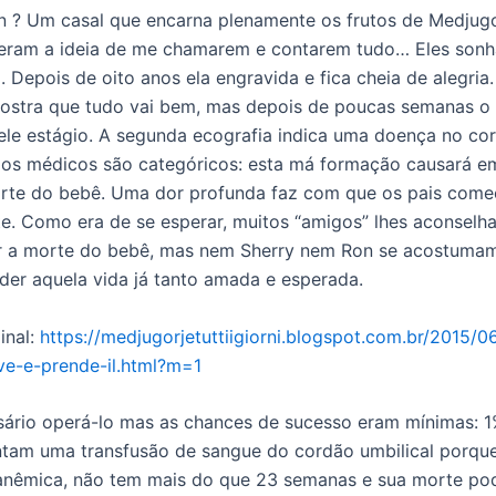
n ? Um casal que encarna plenamente os frutos de Medjug
veram a ideia de me chamarem e contarem tudo… Eles sonh
 Depois de oito anos ela engravida e fica cheia de alegria.
ostra que tudo vai bem, mas depois de poucas semanas o
ele estágio. A segunda ecografia indica uma doença no co
l, os médicos são categóricos: esta má formação causará 
rte do bebê. Uma dor profunda faz com que os pais come
e. Como era de se esperar, muitos “amigos” lhes aconselh
r a morte do bebê, mas nem Sherry nem Ron se acostuma
rder aquela vida já tanto amada e esperada.
inal:
https://medjugorjetuttiigiorni.blogspot.com.br/2015/0
e-e-prende-il.html?m=1
sário operá-lo mas as chances de sucesso eram mínimas: 1
tam uma transfusão de sangue do cordão umbilical porque
anêmica, não tem mais do que 23 semanas e sua morte po