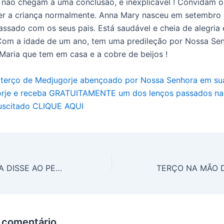
não chegam a uma conclusão, é inexplicável ! Convidam o
er a criança normalmente. Anna Mary nasceu em setembro 
assado com os seus pais. Está saudável e cheia de alegria 
Com a idade de um ano, tem uma predileção por Nossa Sen
aria que tem em casa e a cobre de beijos !
 terço de Medjugorje abençoado por Nossa Senhora em su
rje e receba GRATUITAMENTE um dos lenços passados na 
suscitado CLIQUE AQUI
NOSSA SENHORA DISSE AO PEQUENO JAKOV: “NÃO CHORE, SUA MAMÃE ESTÁ COMIGO NO CÉU”
 comentário