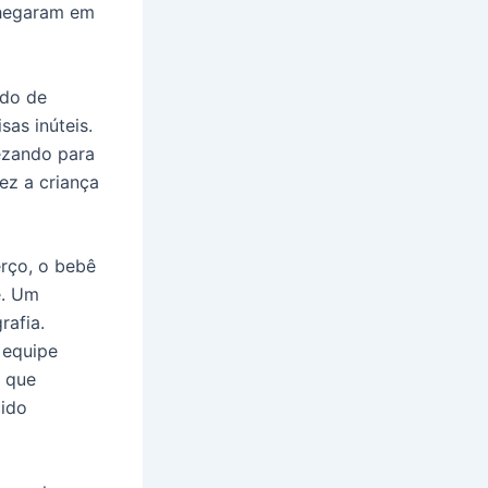
chegaram em
ido de
as inúteis.
ezando para
ez a criança
erço, o bebê
e. Um
rafia.
 equipe
a que
cido