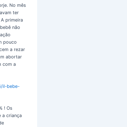
orje. No mês
avam ter
 A primeira
 bebê não
ração
em pouco
cem a rezar
am abortar
m com a
6/il-bebe-
% ! Os
 a criança
de