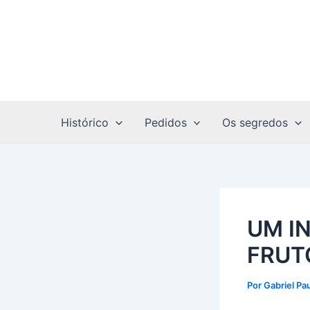
Ir
Post
para
navigation
o
conteúdo
Histórico
Pedidos
Os segredos
UM I
FRUT
Por
Gabriel Pa