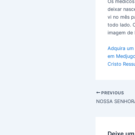
Os médicos 
deixar nasc
vi no mês p
todo lado. 
imagem de M
Adquira um
em Medjugo
Cristo Res
PREVIOUS
Deixe um