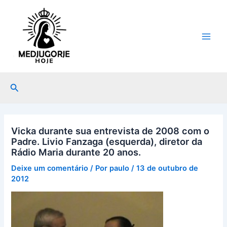
Ir
Main
para
Men
o
conteúdo
Pesquisar
Vicka durante sua entrevista de 2008 com o
Padre. Livio Fanzaga (esquerda), diretor da
Rádio Maria durante 20 anos.
Deixe um comentário
/ Por
paulo
/
13 de outubro de
2012