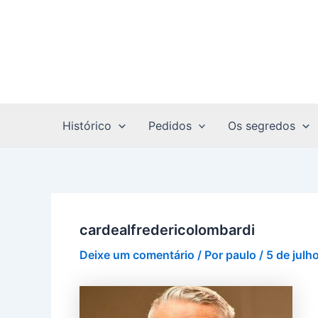
Ir
Post
para
navigation
o
conteúdo
Histórico
Pedidos
Os segredos
cardealfredericolombardi
Deixe um comentário
/ Por
paulo
/
5 de julh