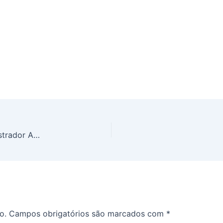
Vaticano: Não se descarta o envio de um Administrador Apostólico a Medjugorje
o.
Campos obrigatórios são marcados com
*