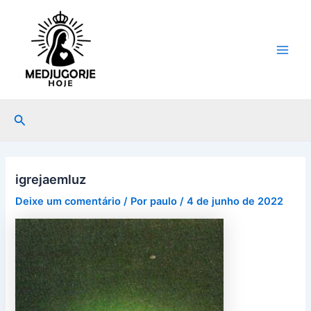
Ir
Post
Main
para
navigation
Men
o
conteúdo
Pesquisar
igrejaemluz
Deixe um comentário
/ Por
paulo
/
4 de junho de 2022